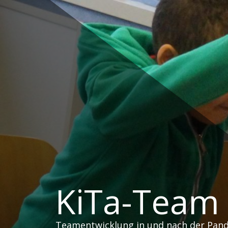
Zum
Inhalt
springen
KiTa-Team
Teamentwicklung in und nach der Pan